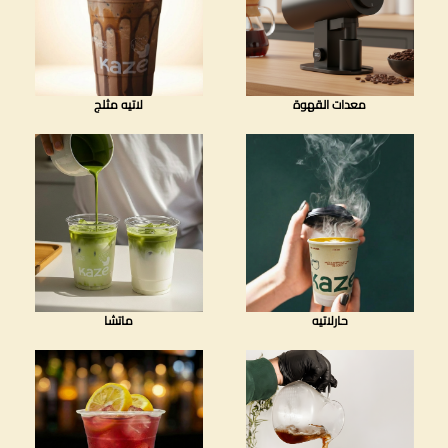
معدات القهوة
لاتيه مثلج
حارلاتيه
ماتشا