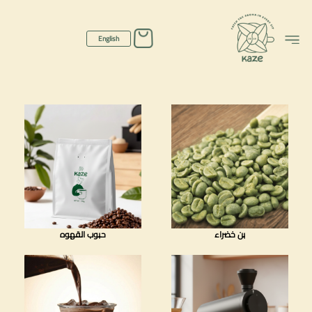
لفئات
English
بن خضراء
حبوب القهوه