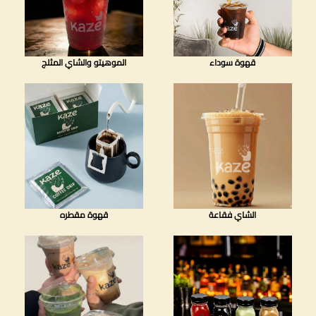
قهوة سوداء
الموهيتو والشاي المثلج
الشاي فقاعة
قهوة مقطره