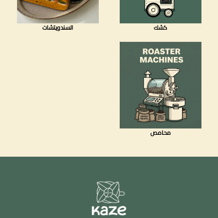
كشك
السندويتشات
محامص